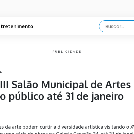
ntretenimento
PUBLICIDADE
34
III Salão Municipal de Artes 
 público até 31 de janeiro
 da arte podem curtir a diversidade artística visitando o X