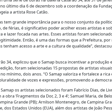
 uma série de obras na Galeria Casarão 34, até 31 de janei
i no último dia 6 de dezembro sob a coordenação da Fundaç
eia a artista Rose Catão.
as tem grande importância para o nosso conjunto da polític
 de férias, é significativo poder acolher esses artistas e s
 e lazer focada nas artes. Esses artistas foram seleciona
 legitimidade. Então, é uma das formas que a Prefeitura, por
s tenham acesso a arte e a cultura de qualidade”, destacou
rão 34, explicou que o Samap busca incentivar a produção e
edição, foram selecionadas 15 propostas de artistas visuais
 no mínimo, dois anos. “O Samap valoriza e fortalece a rica
luralidade de vozes e expressões, promovendo a democrati
 Samap os artistas selecionados foram Fabrício Dias, de L
 a obra ‘Fragmentos da Dor, 2, 3 e 4’; Samuel Maria, de Belo
e Campina Grande (PB); Arnilson Montenegro, de Campina Gra
e, dos Estados Unidos (EUA), além dos artistas de João Pess