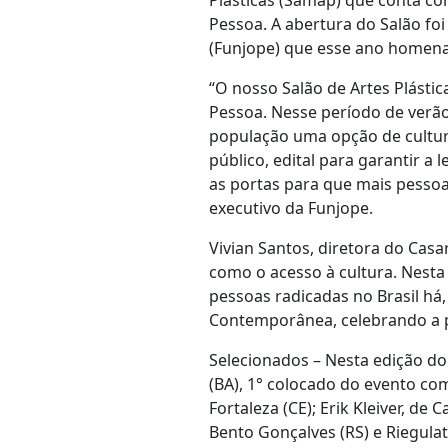
Plásticas (Samap) que conta com
Pessoa. A abertura do Salão fo
(Funjope) que esse ano homenag
“O nosso Salão de Artes Plástic
Pessoa. Nesse período de verão,
população uma opção de cultura
público, edital para garantir a
as portas para que mais pessoa
executivo da Funjope.
Vivian Santos, diretora do Casa
como o acesso à cultura. Nesta 
pessoas radicadas no Brasil há,
Contemporânea, celebrando a p
Selecionados – Nesta edição do
(BA), 1° colocado do evento com
Fortaleza (CE); Erik Kleiver, d
Bento Gonçalves (RS) e Riegulat