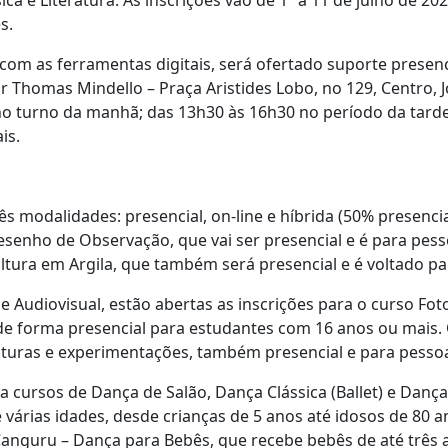
ca e Literatura. As inscrições vão de 1º a 11 de julho de 20
s.
com as ferramentas digitais, será ofertado suporte presen
r Thomas Mindello – Praça Aristides Lobo, no 129, Centro, 
no turno da manhã; das 13h30 às 16h30 no período da tarde.
is.
s modalidades: presencial, on-line e híbrida (50% presencia
Desenho de Observação, que vai ser presencial e é para pes
ltura em Argila, que também será presencial e é voltado p
 Audiovisual, estão abertas as inscrições para o curso Fotog
 de forma presencial para estudantes com 16 anos ou mais.
ituras e experimentações, também presencial e para pesso
a cursos de Dança de Salão, Dança Clássica (Ballet) e Dan
 várias idades, desde crianças de 5 anos até idosos de 80 
Canguru – Dança para Bebês, que recebe bebês de até três