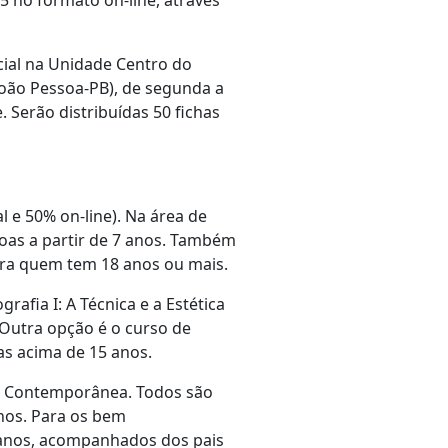
25 no formato on-line, através
cial na Unidade Centro do
João Pessoa-PB), de segunda a
 Serão distribuídas 50 fichas
l e 50% on-line). Na área de
soas a partir de 7 anos. Também
ara quem tem 18 anos ou mais.
rafia I: A Técnica e a Estética
 Outra opção é o curso de
as acima de 15 anos.
ça Contemporânea. Todos são
anos. Para os bem
 anos, acompanhados dos pais