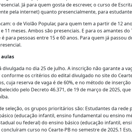
sencial. Já para quem gosta de escrever, o curso de Escrita 
mente pela internet) quanto presencialmente, para estudant
cam: o de Violão Popular, para quem tem a partir de 12 anos
s e 11 meses. Ambos são presenciais. E para os amantes do T
e é para pessoas entre 15 e 60 anos. Para quem já passou d
resencial.
s aulas
á divulgada no dia 25 de julho. A inscrição não garante a v
er conforme os critérios do edital divulgado no site do Cea
s, cuja reserva de vaga é de 60%, e no método de inserção
tabelecido pelo Decreto 46.371, de 19 de março de 2025, q
íba.
 seleção, os grupos prioritários são: Estudantes da rede p
 básico (educação infantil, ensino fundamental ou ensino m
stadual ou federal) do ensino básico (educação infantil, e
 concluíram curso no Cearte-PB no semestre de 2025.1 Est