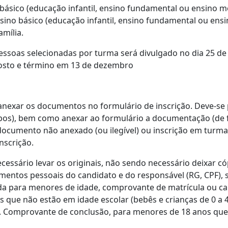
 básico (educação infantil, ensino fundamental ou ensino m
sino básico (educação infantil, ensino fundamental ou ens
mília.
pessoas selecionadas por turma será divulgado no dia 25 de 
gosto e término em 13 de dezembro
o anexar os documentos no formulário de inscrição. Deve-se
os), bem como anexar ao formulário a documentação (de for
documento não anexado (ou ilegível) ou inscrição em turma
nscrição.
cessário levar os originais, não sendo necessário deixar 
ntos pessoais do candidato e do responsável (RG, CPF), s
a para menores de idade, comprovante de matrícula ou car
os que não estão em idade escolar (bebês e crianças de 0 a 
). Comprovante de conclusão, para menores de 18 anos que