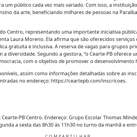
ra um público cada vez mais variado. Com isso, a institui
ensino da arte, beneficiando milhares de pessoas na Paraíb
al do Centro, representando uma importante iniciativa públ
ta Laura Moreno. Ela afirma que são oferecidos serviços 
ica gratuita e inclusiva. A reserva de vagas para grupos pr
a diversidade. Segundo a gestora, “o Cearte-PB oferece um 
emocracia, com o objetivo de promover o desenvolvimento
poníveis, assim como informações detalhadas sobre as inscri
tradas no endereço: https://ceartepb.com/inscricoes.
o: Cearte-PB Centro. Endereço: Grupo Escolar Thomas Mindel
egunda a sexta das 8h30 às 11h30 no turno da manhã e entre
COMPARTILHAR