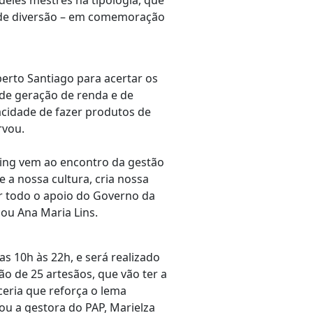
eles mestres na tipologia, que
e de diversão – em comemoração
erto Santiago para acertar os
 de geração de renda e de
acidade de fazer produtos de
rvou.
ing vem ao encontro da gestão
a nossa cultura, cria nossa
er todo o apoio do Governo da
ou Ana Maria Lins.
 10h às 22h, e será realizado
o de 25 artesãos, que vão ter a
ceria que reforça o lema
u a gestora do PAP, Marielza