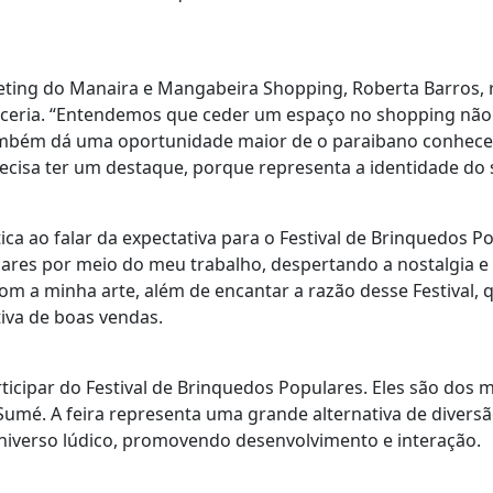
eting do Manaira e Mangabeira Shopping, Roberta Barros, 
ceria. “Entendemos que ceder um espaço no shopping não 
mbém dá uma oportunidade maior de o paraibano conhecer 
cisa ter um destaque, porque representa a identidade do s
tica ao falar da expectativa para o Festival de Brinquedos P
 lares por meio do meu trabalho, despertando a nostalgia e
m a minha arte, além de encantar a razão desse Festival, qu
iva de boas vendas.
ticipar do Festival de Brinquedos Populares. Eles são dos m
 Sumé. A feira representa uma grande alternativa de diversã
niverso lúdico, promovendo desenvolvimento e interação.