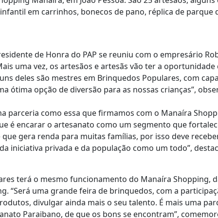
opping Manaíra, em João Pessoa. São 25 artesãos, alguns d
 infantil em carrinhos, bonecos de pano, réplica de parqu
residente de Honra do PAP se reuniu com o empresário Rob
Mais uma vez, os artesãos e artesãs vão ter a oportunidade
lguns deles são mestres em Brinquedos Populares, com cap
a ótima opção de diversão para as nossas crianças”, obse
a parceria como essa que firmamos com o Manaíra Shopp
e é encarar o artesanato como um segmento que fortalece 
 que gera renda para muitas famílias, por isso deve receb
da iniciativa privada e da população como um todo”, destac
ares terá o mesmo funcionamento do Manaíra Shopping, das
g. “Será uma grande feira de brinquedos, com a participaçã
odutos, divulgar ainda mais o seu talento. É mais uma par
anato Paraibano, de que os bons se encontram”, comemoro