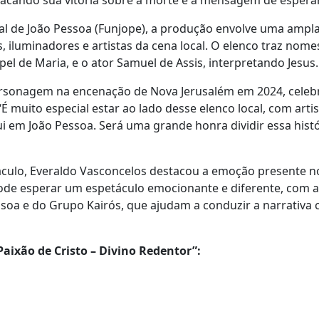
tacando sua vitória sobre a morte e a mensagem de esper
ral de João Pessoa (Funjope), a produção envolve uma amp
os, iluminadores e artistas da cena local. O elenco traz nom
l de Maria, e o ator Samuel de Assis, interpretando Jesus.
rsonagem na encenação de Nova Jerusalém em 2024, celebr
“É muito especial estar ao lado desse elenco local, com art
i em João Pessoa. Será uma grande honra dividir essa his
culo, Everaldo Vasconcelos destacou a emoção presente no
pode esperar um espetáculo emocionante e diferente, com 
soa e do Grupo Kairós, que ajudam a conduzir a narrativa 
aixão de Cristo – Divino Redentor”: