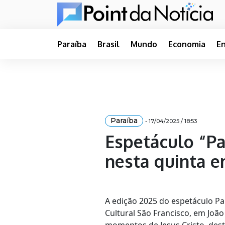
Paraíba
Brasil
Mundo
Economia
E
Paraíba
- 17/04/2025 / 18:53
Espetáculo “Pa
nesta quinta e
A edição 2025 do espetáculo Pai
Cultural São Francisco, em Joã