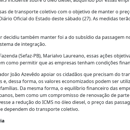
CMS incidente sobre o óleo diesel, adquirido por essas empr
as de transporte coletivo com o objetivo de manter o pre
Diário Oficial do Estado deste sábado (27). As medidas ter
 decidiu também manter foi a do subsídio da passagem n
stema de integração.
 Fazenda (Sefaz-PB), Marialvo Laureano, essas ações objet
em como permitir que as empresas tenham condições financ
or João Azevêdo apoiar os cidadãos que precisam do tra
s e, dessa forma, os valores economizados podem ser util
famílias. Da mesma forma, o equilíbrio financeiro das emp
ibanos, bem como um compromisso de renovação de parte d
sse a redução do ICMS no óleo diesel, o preço das passag
ue dependem do transporte coletivo.
ia