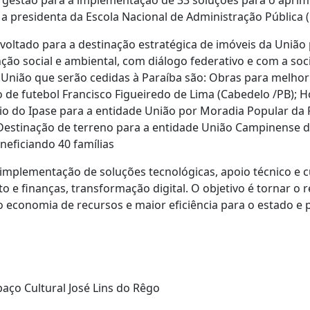
m gestão para a implementação de 33 soluções para o apri
 a presidenta da Escola Nacional de Administração Pública 
oltado para a destinação estratégica de imóveis da União p
nção social e ambiental, com diálogo federativo e com a so
 União que serão cedidas à Paraíba são: Obras para melhori
 de futebol Francisco Figueiredo de Lima (Cabedelo /PB); H
cio do Ipase para a entidade União por Moradia Popular da
; Destinação de terreno para a entidade União Campinense d
neficiando 40 famílias
a implementação de soluções tecnológicas, apoio técnico e 
to e finanças, transformação digital. O objetivo é tornar o
o economia de recursos e maior eficiência para o estado e 
paço Cultural José Lins do Rêgo