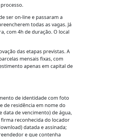
 processo.
de ser on-line e passaram a
preencherem todas as vagas. Já
a, com 4h de duração. O local
ovação das etapas previstas. A
parcelas mensais fixas, com
vestimento apenas em capital de
umento de identidade com foto
nte de residência em nome do
e data de vencimento) de água,
om firma reconhecida do locador
 download) datada e assinada;
mpreendedor e que contenha