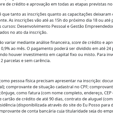
ore de crédito e aprovação em todas as etapas previstas no
é que tanto as inscrições quanto as capacitações deixaram 
te. As inscrições vão até as 15h do próximo dia 18 ou até 
is cursos: Desenvolvimento Pessoal e Gestão Empreendedor
ados no ato da inscrição.
ão variar mediante análise financeira,
score
de crédito e apr
 0,9% ao mês. O pagamento poderá ser dividido em até 24 
ando houver investimento em capital fixo ou misto. Para in
12 parcelas e sem carência.
como pessoa física precisam apresentar na inscrição: doc
nal); comprovante de situação cadastral no CPF; comprova
cônjuge, como fatura (com nome completo, endereço, CEP 
de cartão de crédito de até 90 dias, contrato de aluguel (c
esidência (disponibilizada através do site do Eu Posso para
omprovante de conta bancária cuja titularidade seja do e