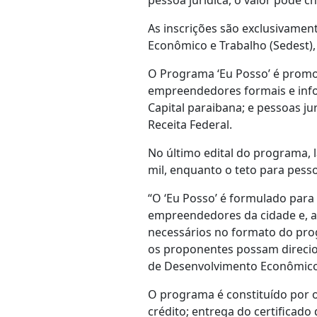
pessoa jurídica, o valor pode ch
As inscrições são exclusivamen
Econômico e Trabalho (Sedest), 
O Programa ‘Eu Posso’ é promov
empreendedores formais e info
Capital paraibana; e pessoas ju
Receita Federal.
No último edital do programa, l
mil, enquanto o teto para pessoa
“O ‘Eu Posso’ é formulado para
empreendedores da cidade e, a 
necessários no formato do prog
os proponentes possam direcion
de Desenvolvimento Econômico
O programa é constituído por oit
crédito; entrega do certificado