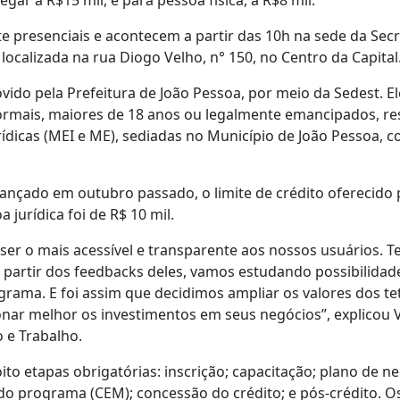
egar a R$15 mil, e para pessoa física, a R$8 mil.
te presenciais e acontecem a partir das 10h na sede da Se
localizada na rua Diogo Velho, n° 150, no Centro da Capital
ido pela Prefeitura de João Pessoa, por meio da Sedest. El
rmais, maiores de 18 anos ou legalmente emancipados, res
rídicas (MEI e ME), sediadas no Município de João Pessoa, c
ançado em outubro passado, o limite de crédito oferecido p
 jurídica foi de R$ 10 mil.
 ser o mais acessível e transparente aos nossos usuários. 
partir dos feedbacks deles, vamos estudando possibilidade
rama. E foi assim que decidimos ampliar os valores dos tet
ar melhor os investimentos em seus negócios”, explicou V
 e Trabalho.
o etapas obrigatórias: inscrição; capacitação; plano de negó
 do programa (CEM); concessão do crédito; e pós-crédito. Os