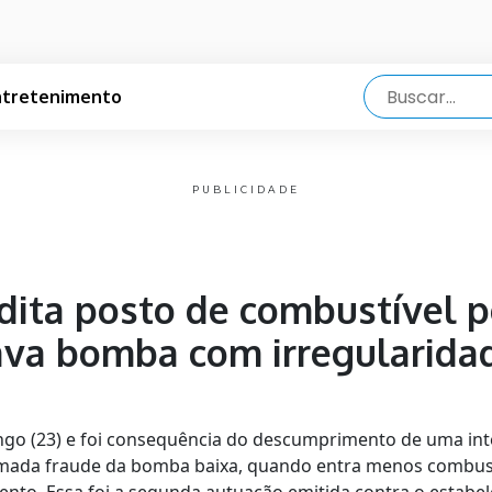
ntretenimento
PUBLICIDADE
rdita posto de combustível p
ava bomba com irregularida
ngo (23) e foi consequência do descumprimento de uma inte
hamada fraude da bomba baixa, quando entra menos combust