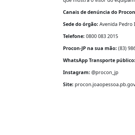
que mostra o visor do equipame
Canais de denúncia do Proco
Sede do órgão:
Avenida Pedro I
Telefone:
0800 083 2015
Procon-JP na sua mão:
(83) 98
WhatsApp Transporte público
Instagram:
@procon_jp
Site:
procon.joaopessoa.pb.gov