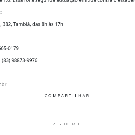
nto. Essa foi a segunda autuação emitida contra o estabe
n:
, 382, Tambiá, das 8h às 17h
665-0179
:
(83) 98873-9976
.br
COMPARTILHAR
PUBLICIDADE