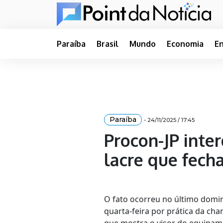
Paraíba
Brasil
Mundo
Economia
E
Paraíba
- 24/11/2025 / 17:45
Procon-JP inte
lacre que fech
O fato ocorreu no último domi
quarta-feira por prática da c