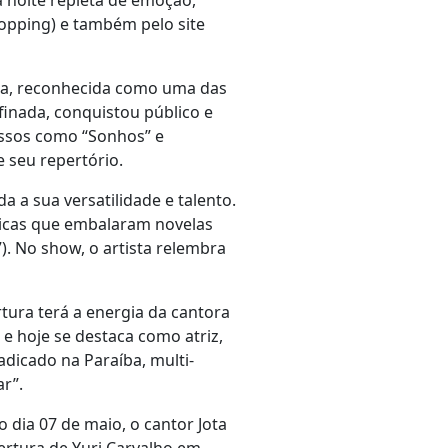
 noite repleta de emoção,
hopping) e também pelo site
ista, reconhecida como uma das
inada, conquistou público e
cessos como “Sonhos” e
 seu repertório.
a a sua versatilidade e talento.
sicas que embalaram novelas
). No show, o artista relembra
tura terá a energia da cantora
 e hoje se destaca como atriz,
dicado na Paraíba, multi-
r”.
dia 07 de maio, o cantor Jota