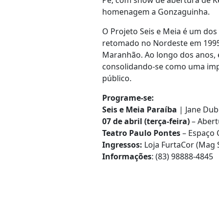
Pê, com show de abertura de Ke
homenagem a Gonzaguinha.
O Projeto Seis e Meia é um dos 
retomado no Nordeste em 1995 p
Maranhão. Ao longo dos anos, e
consolidando-se como uma impor
público.
Programe-se:
Seis e Meia Paraíba
| Jane Dub
07 de abril (terça-feira)
– Abert
Teatro Paulo Pontes
– Espaço 
Ingressos:
Loja FurtaCor (Mag 
Informações
: (83) 98888-4845