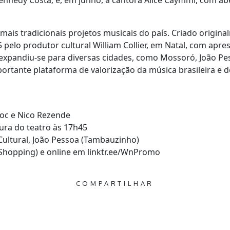
nnedy Costa; e, em junho, a cantora Alice Caymmi, com ab
mais tradicionais projetos musicais do país. Criado original
elo produtor cultural William Collier, em Natal, com apre
xpandiu-se para diversas cidades, como Mossoró, João Pes
tante plataforma de valorização da música brasileira e de
oc e Nico Rezende
ura do teatro às 17h45
Cultural, João Pessoa (Tambauzinho)
Shopping) e online em linktr.ee/WnPromo
COMPARTILHAR