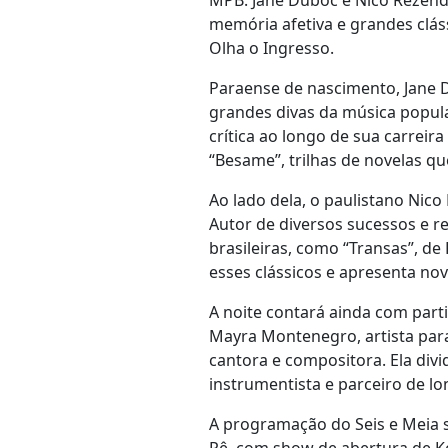
MPB: Jane Duboc e Nico Rezend
memória afetiva e grandes clás
Olha o Ingresso.
Paraense de nascimento, Jane D
grandes divas da música popula
crítica ao longo de sua carreir
“Besame”, trilhas de novelas q
Ao lado dela, o paulistano Nico 
Autor de diversos sucessos e r
brasileiras, como “Transas”, de
esses clássicos e apresenta nov
A noite contará ainda com part
Mayra Montenegro, artista parai
cantora e compositora. Ela div
instrumentista e parceiro de 
A programação do Seis e Meia s