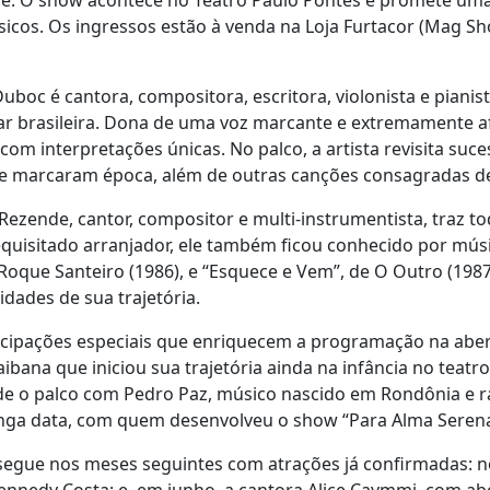
e. O show acontece no Teatro Paulo Pontes e promete uma
sicos. Os ingressos estão à venda na Loja Furtacor (Mag S
uboc é cantora, compositora, escritora, violonista e pian
r brasileira. Dona de uma voz marcante e extremamente af
a com interpretações únicas. No palco, a artista revisita su
ue marcaram época, além de outras canções consagradas de
Rezende, cantor, compositor e multi-instrumentista, traz tod
equisitado arranjador, ele também ficou conhecido por mú
 Roque Santeiro (1986), e “Esquece e Vem”, de O Outro (1987
idades de sua trajetória.
icipações especiais que enriquecem a programação na aber
bana que iniciou sua trajetória ainda na infância no teatro
ide o palco com Pedro Paz, músico nascido em Rondônia e ra
longa data, com quem desenvolveu o show “Para Alma Serena
egue nos meses seguintes com atrações já confirmadas: no 